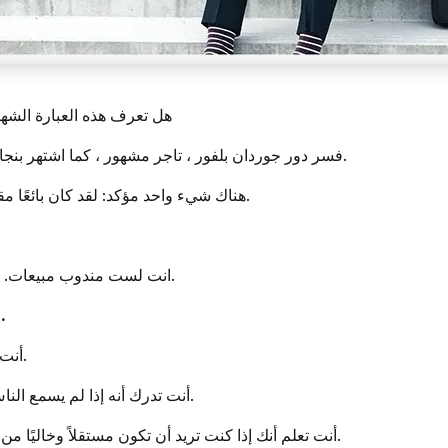
هل تعرف هذه العبارة الشه
فسر دور جوردان بلفور ، تاجر مشهور ، كما اشتهر بنجاحه المالي والأساليب غير الواضحة التي استخدمها.
هناك شيء واحد مؤكد: لقد كان بائعًا مقدسًا. تجاري ضخم. كان بإمكانه بيع ثلاجة لأسكيمو.
انت لست مندوب مبيعات. يبدو واضحًا لك أن البيع لم يكن أبدًا جزءًا من قوتك.
.
أنت تعلم أنه إذا لم يكن لديك عملاء ، فلن تدير أعمالك.
أنت تدرك أنه إذا لم يسمع الناس أبدًا عن منتجاتك وخدماتك ، فلن يقوموا بشرائها.
أنت تعلم أنك إذا كنت تريد أن تكون مستقلاً وخاليًا من اختياراتك وحياتك ، فأنت بحاجة إلى عملاء وأموال.