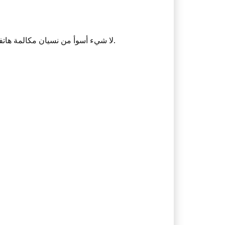
لا شيء أسوأ من نسيان مكالمة هاتفية كبيرة. أو عدم معرفة مكان التقينا بمثل هذا الشخص. أو قضاء ثلاث ساعات في البحث عن رقم هاتف العميل المحتمل.