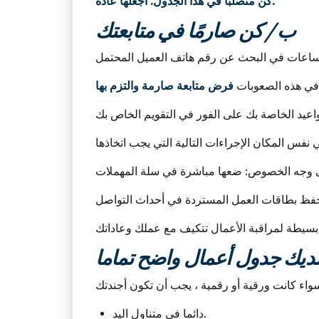
كن متصلبًا في هذا الجدول. اجعلها عادة.
ب / كن صارمًا في متابعتك
افي هذه الصعوبات
لديك جدول أعمال واضح تماما
دائما في متناول اليد.