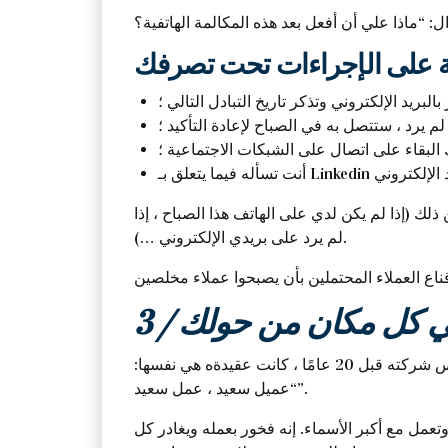
بريد الإلكتروني وتذكر تاريخ التبادل التالي ؛
 لم يرد ، ستتصل به في الصباح لإعادة التأكيد ؛
 البقاء على اتصال على الشبكات الاجتماعية ؛
 (إذا لم يكن لدي على الهاتف هذا الصباح ، إذا
لم يرد على بريدي الإلكتروني …).
 في كل مكان من حولك
موريس ، 45 سنة ، هو رئيس شركة تنظيف صغيرة. يعمل ثلاثون موظفًا بابتسامة عند عدة مئات من العملاء. منذ تأسيس شركته قبل 20 عامًا ، كانت عقيدةه هي نفسها:
“عميل سعيد ، عمل سعيد”.
 مع أكبر الأسماء. إنه فخور بعمله ويغادر كل