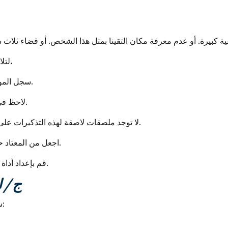
فرض متابعة صارمة والتزم بها.
لتل
سجل المواعيد الخاصة بك على الفور في التقويم الخاص بك.
لاحظ في نفس المكان الإجراءات التالية التي يجب اتخاذها.
لا توجد ملصقات لاصقة لهذه التذكيرات على وجه الخصوص: ضعها مباشرة في سلة المهملات.
اجعل من المعتاد حفظ بطاقات العمل المستردة في أحداث التواصل.
قم بإعداد أداة بسيطة لمراقبة الأعمال تتكيف مع عملك وعاداتك.
ج / 
سواء كانت ورقية أو رقمية ، يجب أن تكون أجندتك: