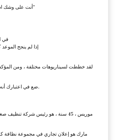
أنت على وشك استدعاء عميل محتمل. لا تأخذ الهاتف بعد. قبل أن تسأل نفسك هذا السؤال: “ماذا علي أن أفعل بعد هذه المكالمة الهاتفية؟”
في ال
إذا لم ينجح الموعد
لقد خططت لسيناريوهات مختلفة ، ومن المؤكد أن
ضع في اعتبارك أنه كلما زادت تنبؤاتك مسبقًا ، زادت أهمية أفعالك وفعاليتها. وكلما زادت إقناع العملاء المحتملين بأن يصبحوا عملاء مخلصين.
مارك هو إعلان تجاري في مجموعة نظافة كبي