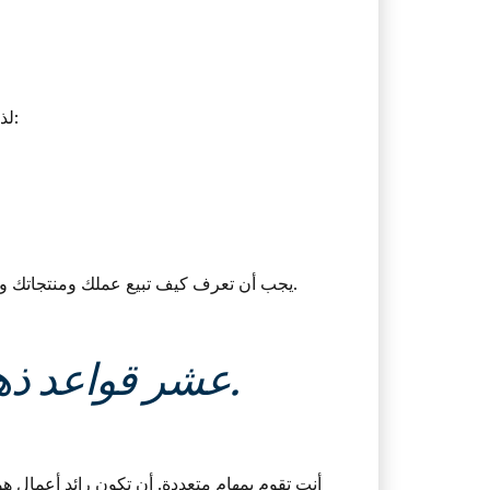
. تنبع هذه الخصوصية من عدة اختلافات:
لذ
يجب أن تعرف كيف تبيع عملك ومنتجاتك وخدماتك حتى يكون عملك مستدامًا. يجب عليك على الاطلاق عدم تفويضها تماما. على أي حال ، ليس عندما تكون بمفردك.
عشر قواعد ذهبية لك لتنجح في البيع دون أن تقدم روحك للشيطان.
أنت تقوم بمهام متعددة. أن تكون رائد أعمال هو