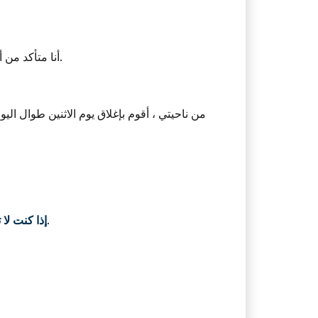
أستخدم تقويم Google ، المتزامن مع أدواتي المختلفة (CRM ، سهل الاستخدام). أنا متأكد من أنني لن أفوت أي مواعيد أو مواعيد نهائية.
من ناحيتي ، أقوم بإغلاق يوم الاثنين طوال ا
. كلما رأيت المزيد ، كلما استكملت مبيعاتك بشكل أسرع وأفضل.
إذا كنت لا